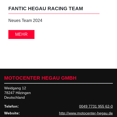
FANTIC HEGAU RACING TEAM
GA
Neues Team 2024
Das 
MEHR
MOTOCENTER HEGAU GMBH
Weidgang 12
78247 Hilzingen
Deutschland
Telefon:
0049 7731 955 62-0
Website:
http://www.motocenter-hegau.de