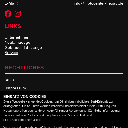
E-Mail:
info@motocenter-hegau.de
LINKS
Unternehmen
Neufahrzeuge
Gebrauchtfahrzeuge
Service
RECHTLICHES
AGB
Impressum
Datenschutz
EINSATZ VON COOKIES
Diese Webseite verwendet Cookies, um Dir ein bestmögliches Surf-Erlebnis zu
Disclaimer
ermöglichen. Diese Daten werden erhoben und dienen nicht für die Erstellung von
Nutzungsprofilen oder anderer weiterführender Verwendung. Sämtliche Informationen
Barrierefreiheit
zu verwendeten Cookies und eingebundenen Diensten findest du
hier:
Datenschutzerklärung
Wir verwenden auf dieser Website folgende Dienste, welche erst nach deiner aktiven